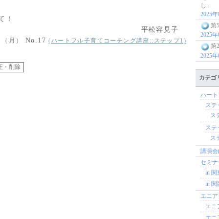
し..
2025
て！
第
平松容見子
2025
2日（月）
No.17
(ハートフル子育てコーチング講座::ステップ1)
第
2025
カテゴ
ハート
ステッ
ステ
ステッ
ステ
講演会(
セミナー
in 関
in 関
エニアグ
エニ
エニ