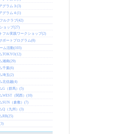
アグラム３(3)
アグラム４(1)
フルクラブ(42)
ョップ(27)
トフル実践ワークショップ(2)
サポートプログラム(8)
ム活動(103)
TOKYO(12)
湘南(29)
千葉(6)
埼玉(2)
ム北信越(4)
ムG（群馬）(5)
WEST（関西）(10)
ムSUN（倉敷）(7)
ムQ（九州）(3)
RB(25)
3)