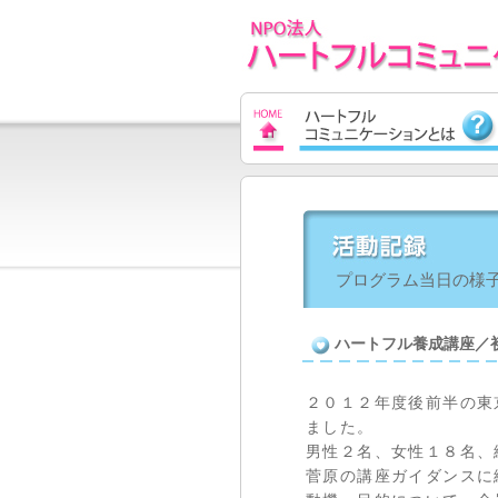
プログラム当日の様
ハートフル養成講座
２０１２年度後前半の東
ました。
男性２名、女性１８名、
菅原の講座ガイダンスに