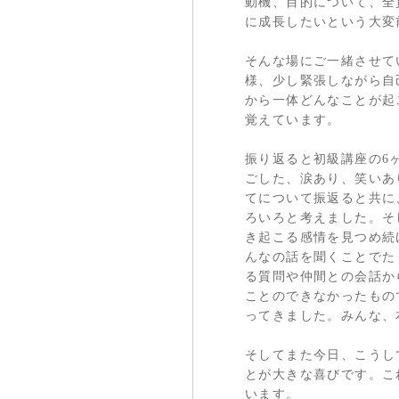
動機、目的について、全
に成長したいという大変
そんな場にご一緒させて
様、少し緊張しながら自
から一体どんなことが起
覚えています。
振り返ると初級講座の6
ごした、涙あり、笑いあ
てについて振返ると共に
ろいろと考えました。そ
き起こる感情を見つめ続
んなの話を聞くことでた
る質問や仲間との会話か
ことのできなかったもの
ってきました。みんな、
そしてまた今日、こうし
とが大きな喜びです。こ
います。