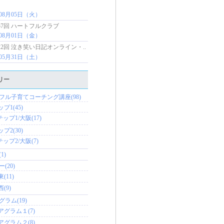
年08月05日（火）
57回 ハートフルクラブ
年08月01日（金）
22回 泣き笑い日記オンライン・..
年05月31日（土）
リー
フル子育てコーチング講座(98)
プ1(45)
ップ1/大阪(17)
プ2(30)
ップ2/大阪(7)
1)
(20)
東(11)
西(9)
ラム(19)
アグラム１(7)
アグラム２(8)