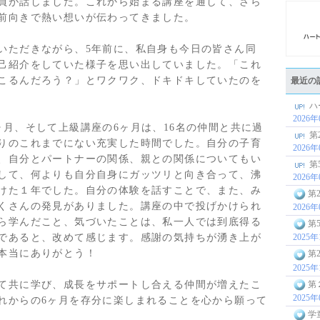
員が話しました。これから始まる講座を通して、さら
前向きで熱い想いが伝わってきました。
いただきながら、5年前に、私自身も今日の皆さん同
己紹介をしていた様子を思い出していました。「これ
こるんだろう？」とワクワク、ドキドキしていたのを
最近の
ハ
2026
ヶ月、そして上級講座の6ヶ月は、16名の仲間と共に過
第
りのこれまでにない充実した時間でした。自分の子育
2026
、自分とパートナーの関係、親との関係についてもい
第
して、何よりも自分自身にガッツリと向き合って、沸
2026
けた１年でした。自分の体験を話すことで、また、み
第2
くさんの発見がありました。講座の中で投げかけられ
2026
ら学んだこと、気づいたことは、私一人では到底得る
第
であると、改めて感じます。感謝の気持ちが湧き上が
2025
本当にありがとう！
第
2025
第
て共に学び、成長をサポートし合える仲間が増えたこ
2025
れからの6ヶ月を存分に楽しまれることを心から願って
学