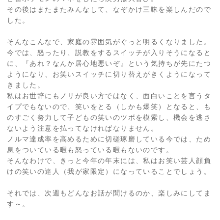
その後はまたまたみんなして、なぞかけ三昧を楽しんだので
した。
そんなこんなで、家庭の雰囲気がぐっと明るくなりました。
今では、怒ったり、説教をするスイッチが入りそうになると
に、『あれ？なんか居心地悪いぞ』という気持ちが先にたつ
ようになり、お笑いスイッチに切り替えがきくようになって
きました。
私はお世辞にもノリが良い方ではなく、面白いことを言うタ
イプでもないので、笑いをとる（しかも爆笑）となると、も
のすごく努力して子どもの笑いのツボを模索し、機会を逃さ
ないよう注意を払ってなければなりません。
ノルマ達成率を高めるために切磋琢磨している今では、ため
息をついている暇も怒っている暇もないのです。
そんなわけで、きっと今年の年末には、私はお笑い芸人顔負
けの笑いの達人（我が家限定）になっていることでしょう。
それでは、次週もどんなお話が聞けるのか、楽しみにしてま
す～。