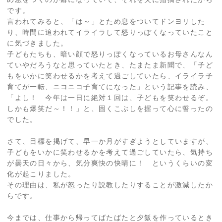
です。
言われてみると、「は～」とため息をついてドンヨリした
り、時間に追われてイライラして怒りっぽくなっていたこと
に気づきました。
子どもたちも、暗い顔で怒りっぽくなっているお母さんなん
ていやだろうなと思っていたとき、たまたま新聞で、「子ど
もをいかに笑わせるかを考えて過ごしていたら、イライラ子
育てが一転、ニコニコ子育てになった」という記事を読み、
「よし！ 今年は一日に絶対１回は、子どもを笑わせるぞ。
しかも爆笑だ～！！」と、固くこぶしを握って心に誓ったの
でした。
さて、目標を掲げて、早一か月がすぎようとしていますが、
子どもをいかに笑わせるかを考えて過ごしていたら、気持ち
が曇天の日々から、気分爽快の快晴に！ というくらいの変
化が起こりました。
その理由は、私が怒ったり説教したりすることが激減したか
らです。
今までは、仕事から帰ってばたばたと夕飯を作っているとき