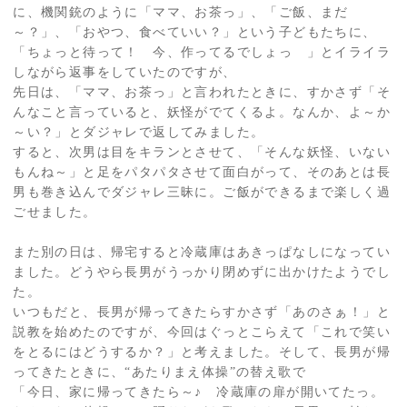
に、機関銃のように「ママ、お茶っ」、「ご飯、まだ
～？」、「おやつ、食べていい？」という子どもたちに、
「ちょっと待って！ 今、作ってるでしょっ 」とイライラ
しながら返事をしていたのですが、
先日は、「ママ、お茶っ」と言われたときに、すかさず「そ
んなこと言っていると、妖怪がでてくるよ。なんか、よ～か
～い？」とダジャレで返してみました。
すると、次男は目をキランとさせて、「そんな妖怪、いない
もんね～」と足をパタパタさせて面白がって、そのあとは長
男も巻き込んでダジャレ三昧に。ご飯ができるまで楽しく過
ごせました。
また別の日は、帰宅すると冷蔵庫はあきっぱなしになってい
ました。どうやら長男がうっかり閉めずに出かけたようでし
た。
いつもだと、長男が帰ってきたらすかさず「あのさぁ！」と
説教を始めたのですが、今回はぐっとこらえて「これで笑い
をとるにはどうするか？」と考えました。そして、長男が帰
ってきたときに、“あたりまえ体操”の替え歌で
「今日、家に帰ってきたら～♪ 冷蔵庫の扉が開いてたっ。