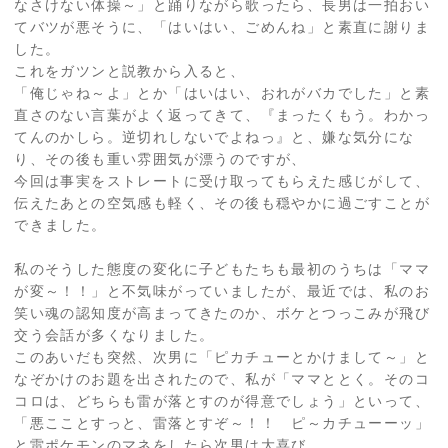
なさけない体操～」と踊りながら歌ったら、長男は一拍おい
てバツが悪そうに、「はいはい、ごめんね」と素直に謝りま
した。
これをガツンと説教から入ると、
「俺じゃね～よ」とか「はいはい、おれがバカでした」と素
直さのない言葉がよく返ってきて、『まったくもう。わかっ
てんのかしら。逆切れしないでよねっ』と、嫌な気分にな
り、その後も重い雰囲気が漂うのですが、
今回は事実をストレートに受け取ってもらえた感じがして、
伝えたあとの空気感も軽く、その後も穏やかに過ごすことが
できました。
私のそうした態度の変化に子どもたちも最初のうちは「ママ
が変～！！」と不気味がっていましたが、最近では、私のお
笑い魂の認知度が高まってきたのか、ボケとつっこみが飛び
交う会話が多くなりました。
このあいだも突然、次男に「ピカチューとかけまして～」と
なぞかけのお題を出されたので、私が「ママととく。そのコ
コロは、どちらも雷が落とすのが得意でしょう」といって、
「悪こことすっと、雷落とすぞ～！！ ピ～カチューーッ」
と雷ポケモンのマネをしたら次男は大喜び。