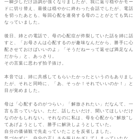
一瞬少しだけ語調が強くなりましたが、我に返り穏やかモー
ドに切り替え、最後は穏やかに終わった会話でしたが、電話
を切ったあとも、毎回心配を連発する母のことがとても気に
なっていました。
後日、姉との電話で、母の心配症が炸裂していた話を姉に話
すと、「お母さんは心配するのが趣味なんだから、勝手に心
配させておけばいいのよ」「そうだねーって返せば満足なん
だから」と、あっさり。
その言葉に思わず拍子抜け。
本音では、姉に共感してもらいたかったというのもありまし
たが、それと同時に、「あ、そっか！それでいいのか！」と
目が覚めました。
母は「心配するのがつらい」「解放されたい」だなんて、一
言も言っていない。ただ、話したいだけ、聞いてほしいだけ
なのかもしれない。それなのに私は、母を心配から“解放”し
てあげようとして、勝手に解決しようとしていた。
自分の価値観で先走っていたことを反省しました。
気づかずに、自分の正しさを振りかざしてしまっていたな…