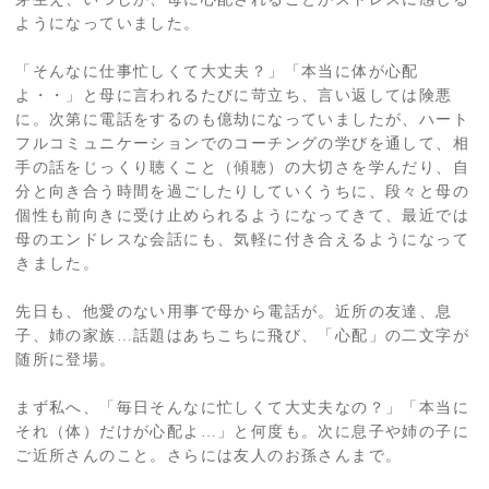
ようになっていました。
「そんなに仕事忙しくて大丈夫？」「本当に体が心配
よ・・」と母に言われるたびに苛立ち、言い返しては険悪
に。次第に電話をするのも億劫になっていましたが、ハート
フルコミュニケーションでのコーチングの学びを通して、相
手の話をじっくり聴くこと（傾聴）の大切さを学んだり、自
分と向き合う時間を過ごしたりしていくうちに、段々と母の
個性も前向きに受け止められるようになってきて、最近では
母のエンドレスな会話にも、気軽に付き合えるようになって
きました。
先日も、他愛のない用事で母から電話が。近所の友達、息
子、姉の家族…話題はあちこちに飛び、「心配」の二文字が
随所に登場。
まず私へ、「毎日そんなに忙しくて大丈夫なの？」「本当に
それ（体）だけが心配よ…」と何度も。次に息子や姉の子に
ご近所さんのこと。さらには友人のお孫さんまで。