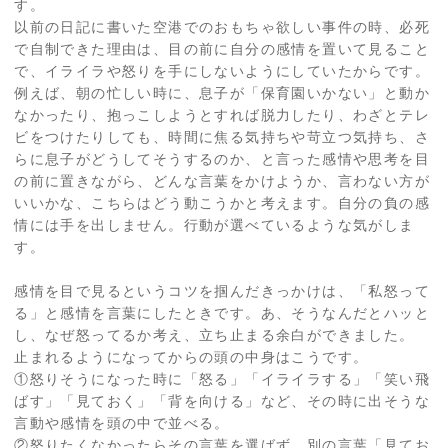
す。
以前の日記に書いた空港でのおもちゃ欲しい事件の時、必死
で自制できた理由は、目の前に自分の感情を置いて見ること
で、イライラや怒りを手にしないようにしていたからです。
例えば、朝の忙しい時に、息子が「保育園いかない」と動か
なかったり、抱っこしようとすれば脱力したり、わざとテレ
ビをつけたりしても、時間に焦る気持ちや苛立つ気持ち、さ
らに息子がどうしてそうするのか、と言った感情や思考を目
の前に置きながら、どんな言葉をかけようか、言わない方が
いいかな、こちらはどう動こうかと考えます。自分の負の感
情には手を出しません。行動が選べているような気がしま
す。
感情を目で見るというコツを掴んだきっかけは、「私怒って
る」と感情を言葉にしたときです。あ、そうなんだとハッと
し、なぜ怒ってるか考え、立ち止まる余白ができました。
止まれるようになってからの頭の中身はこうです。
①怒りそうになった時に「怒る」「イライラする」「笑い飛
ばす」「見ておく」「背を向ける」など、その時に出そうな
言動や感情を頭の中で並べる。
②怒りたくなかったらその言葉を選ばず、別の言葉「見てお