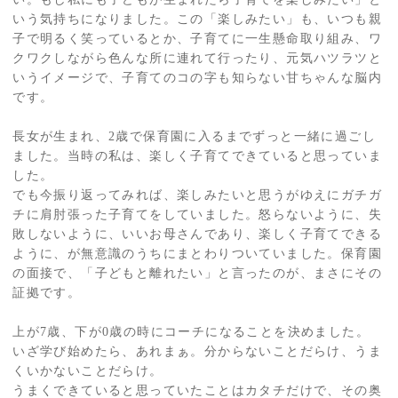
いう気持ちになりました。この「楽しみたい」も、いつも親
子で明るく笑っているとか、子育てに一生懸命取り組み、ワ
クワクしながら色んな所に連れて行ったり、元気ハツラツと
いうイメージで、子育てのコの字も知らない甘ちゃんな脳内
です。
長女が生まれ、2歳で保育園に入るまでずっと一緒に過ごし
ました。当時の私は、楽しく子育てできていると思っていま
した。
でも今振り返ってみれば、楽しみたいと思うがゆえにガチガ
チに肩肘張った子育てをしていました。怒らないように、失
敗しないように、いいお母さんであり、楽しく子育てできる
ように、が無意識のうちにまとわりついていました。保育園
の面接で、「子どもと離れたい」と言ったのが、まさにその
証拠です。
上が7歳、下が0歳の時にコーチになることを決めました。
いざ学び始めたら、あれまぁ。分からないことだらけ、うま
くいかないことだらけ。
うまくできていると思っていたことはカタチだけで、その奥