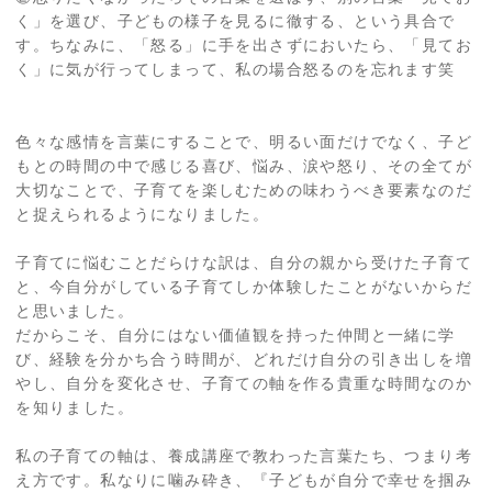
く」を選び、子どもの様子を見るに徹する、という具合で
す。ちなみに、「怒る」に手を出さずにおいたら、「見てお
く」に気が行ってしまって、私の場合怒るのを忘れます笑
色々な感情を言葉にすることで、明るい面だけでなく、子ど
もとの時間の中で感じる喜び、悩み、涙や怒り、その全てが
大切なことで、子育てを楽しむための味わうべき要素なのだ
と捉えられるようになりました。
子育てに悩むことだらけな訳は、自分の親から受けた子育て
と、今自分がしている子育てしか体験したことがないからだ
と思いました。
だからこそ、自分にはない価値観を持った仲間と一緒に学
び、経験を分かち合う時間が、どれだけ自分の引き出しを増
やし、自分を変化させ、子育ての軸を作る貴重な時間なのか
を知りました。
私の子育ての軸は、養成講座で教わった言葉たち、つまり考
え方です。私なりに噛み砕き、『子どもが自分で幸せを掴み