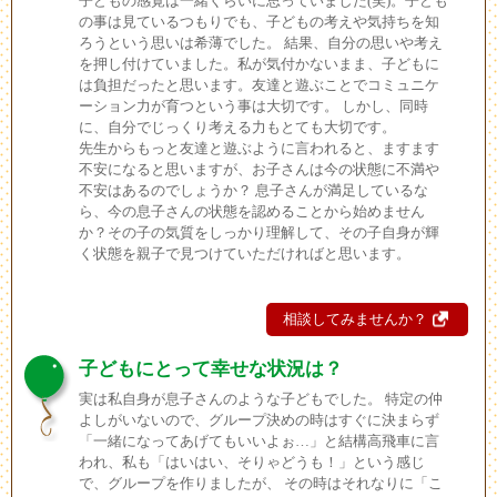
子どもの感覚は一緒くらいに思っていました(笑)。子ども
の事は見ているつもりでも、子どもの考えや気持ちを知
ろうという思いは希薄でした。 結果、自分の思いや考え
を押し付けていました。私が気付かないまま、子どもに
は負担だったと思います。友達と遊ぶことでコミュニケ
ーション力が育つという事は大切です。 しかし、同時
に、自分でじっくり考える力もとても大切です。
先生からもっと友達と遊ぶように言われると、ますます
不安になると思いますが、お子さんは今の状態に不満や
不安はあるのでしょうか？ 息子さんが満足しているな
ら、今の息子さんの状態を認めることから始めません
か？その子の気質をしっかり理解して、その子自身が輝
く状態を親子で見つけていただければと思います。
相談してみませんか？
子どもにとって幸せな状況は？
実は私自身が息子さんのような子どもでした。 特定の仲
よしがいないので、グループ決めの時はすぐに決まらず
「一緒になってあげてもいいよぉ…」と結構高飛車に言
われ、私も「はいはい、そりゃどうも！」という感じ
で、グループを作りましたが、 その時はそれなりに「こ