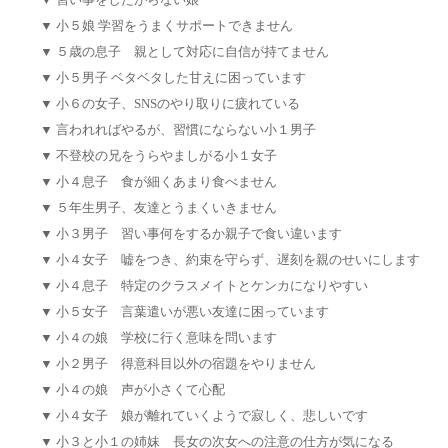
▼
習い事をしたがらない娘
▼
小５娘 学習をうまくサポートできません
▼
５歳の息子 親として対応に自信が持てません
▼
小５男子 ベタベタした甘えに困っています
▼
小６の女子、SNSのやり取りに疲れている
▼
言われればやるが、習慣にならない小１男子
▼
不登校の兄をうらやましがる小１女子
▼
小４息子 食が細くあまり食べません
▼
５年生男子、友達とうまくいきません
▼
小３男子 習い事何をするか親子で食い違います
▼
小４女子 嘘をつき、約束を守らず、遅刻を親のせいにします
▼
小４息子 特定のクラスメイトとケンカになりやすい
▼
小５女子 言葉遣いが悪い友達に困っています
▼
小４の娘 学校に行く意味を問います
▼
小２男子 得意科目以外の宿題をやりません
▼
小４の娘 声が小さくて心配
▼
小４女子 娘が離れていくようで寂しく、悲しいです
▼
小３と小１の姉妹 長女の次女への注意の仕方が気になる