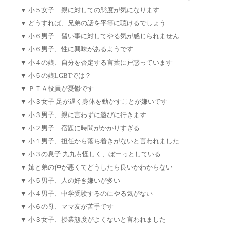
▼
小５女子 親に対しての態度が気になります
▼
どうすれば、兄弟の話を平等に聴けるでしょう
▼
小６男子 習い事に対してやる気が感じられません
▼
小６男子、性に興味があるようです
▼
小４の娘、自分を否定する言葉に戸惑っています
▼
小５の娘LGBTでは？
▼
ＰＴＡ役員が憂鬱です
▼
小３女子 足が遅く身体を動かすことが嫌いです
▼
小３男子、親に言わずに遊びに行きます
▼
小２男子 宿題に時間がかかりすぎる
▼
小１男子、担任から落ち着きがないと言われました
▼
小３の息子 九九も怪しく、ぼーっとしている
▼
姉と弟の仲が悪くてどうしたら良いかわからない
▼
小５男子、人の好き嫌いが多い
▼
小４男子、中学受験するのにやる気がない
▼
小６の母、ママ友が苦手です
▼
小３女子、授業態度がよくないと言われました