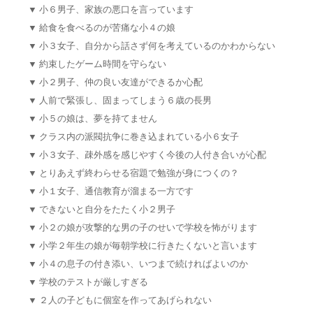
▼
小６男子、家族の悪口を言っています
▼
給食を食べるのが苦痛な小４の娘
▼
小３女子、自分から話さず何を考えているのかわからない
▼
約束したゲーム時間を守らない
▼
小２男子、仲の良い友達ができるか心配
▼
人前で緊張し、固まってしまう６歳の長男
▼
小５の娘は、夢を持てません
▼
クラス内の派閥抗争に巻き込まれている小６女子
▼
小３女子、疎外感を感じやすく今後の人付き合いが心配
▼
とりあえず終わらせる宿題で勉強が身につくの？
▼
小１女子、通信教育が溜まる一方です
▼
できないと自分をたたく小２男子
▼
小２の娘が攻撃的な男の子のせいで学校を怖がります
▼
小学２年生の娘が毎朝学校に行きたくないと言います
▼
小４の息子の付き添い、いつまで続ければよいのか
▼
学校のテストが厳しすぎる
▼
２人の子どもに個室を作ってあげられない