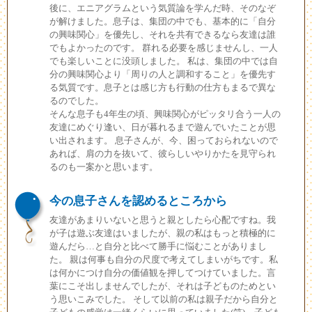
後に、エニアグラムという気質論を学んだ時、そのなぞ
が解けました。息子は、集団の中でも、基本的に「自分
の興味関心」を優先し、それを共有できるなら友達は誰
でもよかったのです。 群れる必要を感じませんし、一人
でも楽しいことに没頭しました。 私は、集団の中では自
分の興味関心より「周りの人と調和すること」を優先す
る気質です。息子とは感じ方も行動の仕方もまるで異な
るのでした。
そんな息子も4年生の頃、興味関心がピッタリ合う一人の
友達にめぐり逢い、日が暮れるまで遊んでいたことが思
い出されます。 息子さんが、今、困っておられないので
あれば、肩の力を抜いて、彼らしいやりかたを見守られ
るのも一案かと思います。
今の息子さんを認めるところから
友達があまりいないと思うと親としたら心配ですね。我
が子は遊ぶ友達はいましたが、親の私はもっと積極的に
遊んだら…と自分と比べて勝手に悩むことがありまし
た。 親は何事も自分の尺度で考えてしまいがちです。私
は何かにつけ自分の価値観を押してつけていました。言
葉にこそ出しませんでしたが、それは子どものためとい
う思いこみでした。 そして以前の私は親子だから自分と