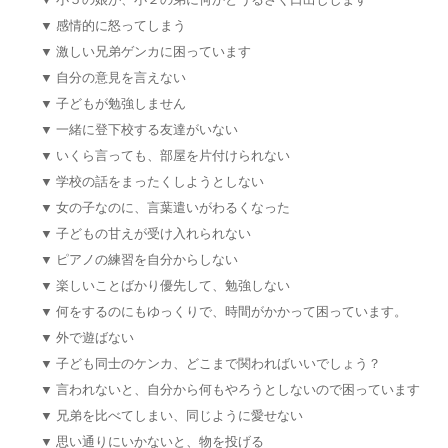
▼
小５の娘が、小２の弟に何かとうるさく口出しします
▼
感情的に怒ってしまう
▼
激しい兄弟ゲンカに困っています
▼
自分の意見を言えない
▼
子どもが勉強しません
▼
一緒に登下校する友達がいない
▼
いくら言っても、部屋を片付けられない
▼
学校の話をまったくしようとしない
▼
女の子なのに、言葉遣いがわるくなった
▼
子どもの甘えが受け入れられない
▼
ピアノの練習を自分からしない
▼
楽しいことばかり優先して、勉強しない
▼
何をするのにもゆっくりで、時間がかかって困っています。
▼
外で遊ばない
▼
子ども同士のケンカ、どこまで関わればいいでしょう？
▼
言われないと、自分から何もやろうとしないので困っています
▼
兄弟を比べてしまい、同じように愛せない
▼
思い通りにいかないと、物を投げる