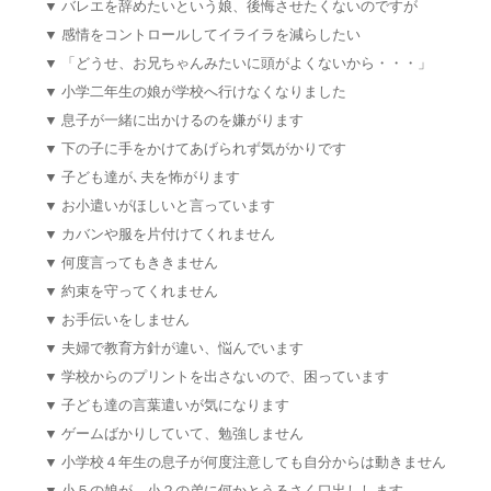
▼
バレエを辞めたいという娘、後悔させたくないのですが
▼
感情をコントロールしてイライラを減らしたい
▼
「どうせ、お兄ちゃんみたいに頭がよくないから・・・」
▼
小学二年生の娘が学校へ行けなくなりました
▼
息子が一緒に出かけるのを嫌がります
▼
下の子に手をかけてあげられず気がかりです
▼
子ども達が､夫を怖がります
▼
お小遣いがほしいと言っています
▼
カバンや服を片付けてくれません
▼
何度言ってもききません
▼
約束を守ってくれません
▼
お手伝いをしません
▼
夫婦で教育方針が違い、悩んでいます
▼
学校からのプリントを出さないので、困っています
▼
子ども達の言葉遣いが気になります
▼
ゲームばかりしていて、勉強しません
▼
小学校４年生の息子が何度注意しても自分からは動きません