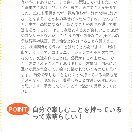
ういうのもありだな…」と楽しく行動していました。で
も基本的に私は、ひとりか、家族と過ごすことが好きで
した。 誰にも邪魔されず、気も使わず、好きな時に好き
なことをすることが私の幸せだったんですね。 そんな私
も、中学、高校になると、好きなことや趣味を通して友
達も増えました。 そして友達とする方が楽しいこと(旅行
やコンサートなど)と、ひとりの方が気楽なこと(子どもの
学校行事や映画、買い物など)を分けることを覚えまし
た。 友達関係から学ぶことはたくさんあります。社会に
出ていくうえで、コミュニケーション力も不可欠です。
なので、友達を作ることは、必要かもしれません。 で
も、強要されることでもありません。友情は、自然にお
互いが惹かれ合って、徐々に築かれていくものだと思い
ます。 自分で楽しむことをたくさん持っている素敵な息
子さんなら、認め合い、尊重しあえる友達が必ず出来る
と思います！不安にならず、どうぞ温かく見守ってくだ
さい。
自分で楽しむことを持っている
って素晴らしい！