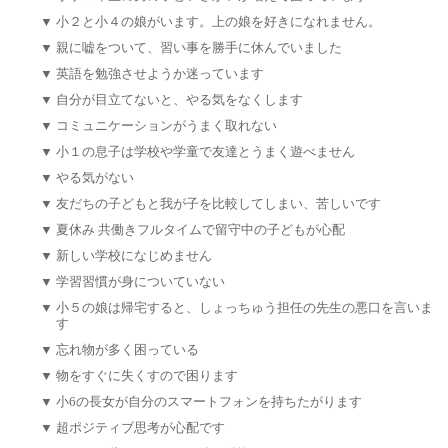
▼
小２と小４の娘がいます。上の娘を好きになれません。
▼
親に嘘をついて、習い事を勝手に休んでいました
▼
英語を勉強させようか迷っています
▼
自分が目立てないと、やる気をなくします
▼
コミュニケーションがうまく取れない
▼
小１の息子は学校や学童で友達とうまく遊べません
▼
やる気がない
▼
友だちの子どもと我が子を比較してしまい、苦しいです
▼
夏休み 共働きフルタイムで留守中の子どもが心配
▼
新しい学校になじめません
▼
学習習慣が身についていない
▼
小５の娘は帰宅すると、しょっちゅう担任の先生の悪口を言いま
す
▼
忘れ物が多く困っている
▼
物をすぐに失くすので困ります
▼
小6の長女が自分のスマートフォンを持ちたがります
▼
超ポジティブ思考が心配です