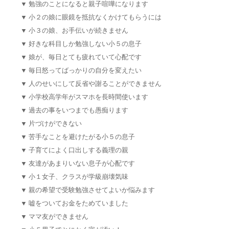
▼
勉強のことになると親子喧嘩になります
▼
小２の娘に眼鏡を抵抗なくかけてもらうには
▼
小３の娘、お手伝いが続きません
▼
好きな科目しか勉強しない小５の息子
▼
娘が、毎日とても疲れていて心配です
▼
毎日怒ってばっかりの自分を変えたい
▼
人のせいにして反省や謝ることができません
▼
小学校高学年がスマホを長時間使います
▼
過去の事をいつまでも愚痴ります
▼
片づけができない
▼
苦手なことを避けたがる小５の息子
▼
子育てによく口出しする義理の親
▼
友達があまりいない息子が心配です
▼
小１女子、クラスが学級崩壊気味
▼
親の希望で受験勉強させてよいか悩みます
▼
嘘をついてお金をためていました
▼
ママ友ができません