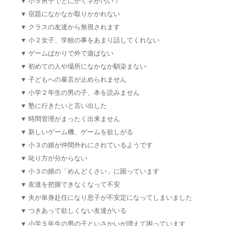
▼
小５男子でとにかく字が汚い！
▼
宿題になかなか取りかかれない
▼
クラスの友達から無視されます
▼
小２女子、学校の事をあまり話してくれない
▼
ゲームばかりで外で遊ばない
▼
初めての人や場所になかなか馴染まない
▼
子どもへの暴言が止められません
▼
小学２年生の男の子、本を読みません
▼
塾に行きたいと言い出した
▼
時間管理がまったく出来ません
▼
新しいゲーム機、ゲームを欲しがる
▼
小３の娘が仲間外れにされているようです
▼
叱り方が分からない
▼
小３の娘の「めんどくさい」に困っています
▼
友達を把握できなくなって不安
▼
夫が単身赴任になり息子が不安定になってしまいました
▼
つきあって欲しくない友達がいる
▼
小学５年生の男の子といさかいが増えて困っています