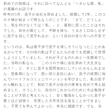
初めての投稿は、それに比べてなんとも「ヘタレな親、私」
の葛藤のお話です。
昨年の3月、息子が会社を辞めました。就職して2年。このコ
ロナ禍が始まって間もなくのことです。「さて、どうしよ
う。気を付けなくては！私。」と、最初に思ったことはそれ
でした。自分が親として、平静を保ち、うるさく口出しせず
に息子を信じて見守れるか、という自分の在り方への不安で
す。
というのは、私は過干渉で息子を潰しそうになったことがあ
るからです。その頃の私は子どもたちの全てを把握して管理
しようとしていました。それが子どものためと一生懸命でし
た。当時の私なら、「このコロナ禍に会社辞めて大丈夫な
の？！」と、すぐに息子を質問攻めにしていたかもしれませ
ん。思春期になって、思い切り反抗にあい、息子の状態に悩
んでハートフルコミュニケーションを学びました。私が息子
から離れることで、初めて息子が自分の将来を自分で考え始
めました。そうしたら、自分のこれからのために今は勉強す
ることが大切と考えたらしく、全く勉強をしなかった息子が
驚くほど頑張り、充実した大学生活を送ることができまし
た。子育てを学んでよかった。本当に感謝です。でも、当