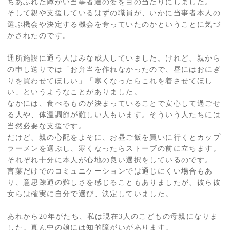
ちあふれた障がい当事者達の姿を目の当たりにしました。
そして親や支援しているはずの職員が、いかに当事者本人の
選ぶ機会や決定する機会を奪っていたのかということに気づ
かされたのです。
通所施設に通う人はみな成人していました。けれど、親から
の申し送りでは「お弁当を作れなかったので、昼にはおにぎ
りを買わせてほしい」「寒くなったらこれを着させてほし
い」というようなことがありました。
なかには、食べるものが決まっていることで安心して過ごせ
る人や、体温調節が難しい人もいます。そういう人たちには
当然必要な支援です。
だけど、親の心配をよそに、お昼ご飯を買いに行くとカップ
ラーメンを選ぶし、寒くなったらストーブの前に立ちます。
それぞれ十分に本人が心地の良い選択をしているのです。
言葉だけでのコミュニケーションでは通じにくい場合もあ
り、意思疎通の難しさを感じることもありましたが、彼ら彼
女らは確実に自分で選び、決定していました。
あれから20年がたち、私は現在3人のこどもの母親になりま
した。真ん中の娘には知的障がいがあります。