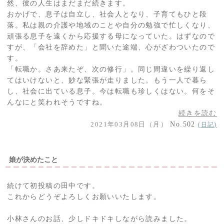
然、彼の人生はまだまだ続きます。
おかげで、息子は自立し、社会人となり、子育てもひと段
落。私は親の介護や地域のことや自分の勉強で忙しくなり、
頑張る息子を遠くから応援する母になっていた。はずなので
すが、「会社を辞めた」と聞いた途端、心がざわついたので
す。
「転職か。さあ来たぞ、次の修行」。同じ間違いを繰り返し
てはいけないと、妙な緊張が走りました。もう一人で暮ら
し、社会に出ている息子。今は転職も珍しくはない。何をそ
んなにと笑われそうですね。
続きを読む
2021年03月08日（月）
No.502
(日記)
娘が決めたこと
続けて初投稿の田中です。
これからどうぞよろしくお願いいたします。
小林さんのお話、少しドキドキしながら読みました。