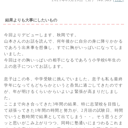
結果よりも大事にしたいもの
今回よりデビューします、秋岡です。
山本さんのお話を読んで、何年後かに自分の身に降りかかる
であろう出来事を想像し、すでに胸がいっぱいになってしま
いました。
今回はその胸いっぱいの相手になるであろう小学校6年生の
上の息子についてお話します。
息子はこの冬、中学受験に挑んでいました。息子も私も最終
学年になってもどちらかというと呑気に過ごしてきたのです
が、年が明けるくらいからいよいよ緊張が高まりだしまし
た。
ここまで向き合ってきた3年間の結果、特に志望校を目指し
て頑張ってきた1年間の時間と努力が、2月頭の試験日、時間
でいうと数時間で結果として出てしまう・・。そう思うとグ
ッと思いがこみ上がりつつ、同時に塾通いにまつわるこれま