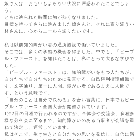
娘さんは、おもいもよらない状況に戸惑われたことでしょ
う。
ともに辿られた時間に胸が熱くなりました。
目標を持ってさらに進み出した娘さんと、それに寄り添う小
林さんに、心からエールを送りたいです。
私は以前知的障がい者の通所施設で働いていました。
そこでは、多くの学習の機会を得ました。中でも、「ピープ
ル・ファースト」を知れたことは、私にとって大きな学びで
した。
「ピープル・ファースト」は、知的障がいをもつ人たちが、
自分たちで自分たちのために発言する、自己権利擁護組織で
す。文字通り、第一に人間。障がい者であるまえに人間で
す、という意味です。
「自分のことは自分で決める」を合い言葉に、日本でもピー
プル・ファースト全国大会が開催されています。
1泊2日の日程で行われるのですが、全体会や交流会、多種多
様な分科会に至るまで、知的障がいのある当事者が会議を重
ねて決定し、運営しています。
私はそこで、生き生きと自分たちの思いを発信し、自信に満